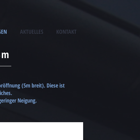
GEN
AKTUELLES
KONTAKT
3m
öffnung (5m breit). Diese ist
iches.
 geringer Neigung.