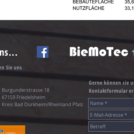
ns...
en Sie uns
Gerne können sie u
Burgunderstrasse 18
Kontaktformular er
67159
Friedelsheim
Kreis Bad Dürkheim/Rheinland Pfalz