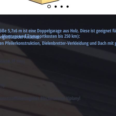
e 5,7x6 m ist eine Doppelgarage aus Holz. Diese ist geeignet fü
l. Montage und Transportkosten bis 250 km):
engeräte oder Änliches.
en Pfeilerkonstruktion, Dielenbretter-Verkleidung und Dach mit
(Stärke 18 mm)
810
kunststoffüberzogenes Blechmaterial Viplanyl