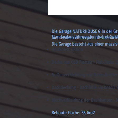
Die Garage NATURHOUSE G in der Größ
Standardausführung beinhaltet (ink
hinaus noch weiteren Platz für Gart
Die Garage besteht aus einer massiv
Holzkonstruktion
Decke aus OSB Platten - Nut-Feder 
Außenverkleidung mit Dielenbretter
Dachdeckung - Dachfolie FATRAFOL 
Blechverkleidung der Dachkanten - 
Bebaute Fläche: 35,6
m2